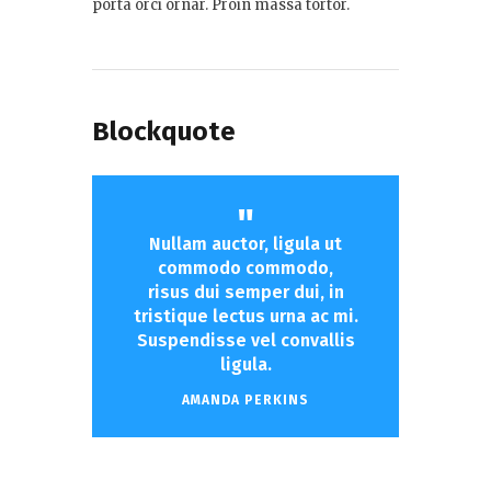
porta orci ornar. Proin massa tortor.
Blockquote
Nullam auctor, ligula ut
commodo commodo,
risus dui semper dui, in
tristique lectus urna ac mi.
Suspendisse vel convallis
ligula.
AMANDA PERKINS