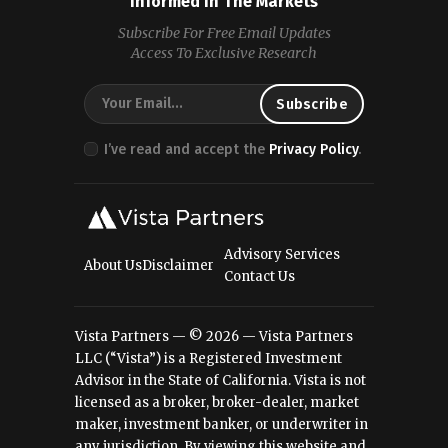
Informed In The Markets
Subscribe For Free Email Updates
Access To Exclusive Research
I’ve read and accept the
Privacy Policy
.
Advisory Services
About Us
Disclaimer
Contact Us
Vista Partners — © 2026 — Vista Partners
LLC (“Vista”) is a Registered Investment
Advisor in the State of California. Vista is not
licensed as a broker, broker-dealer, market
maker, investment banker, or underwriter in
any jurisdiction. By viewing this website and