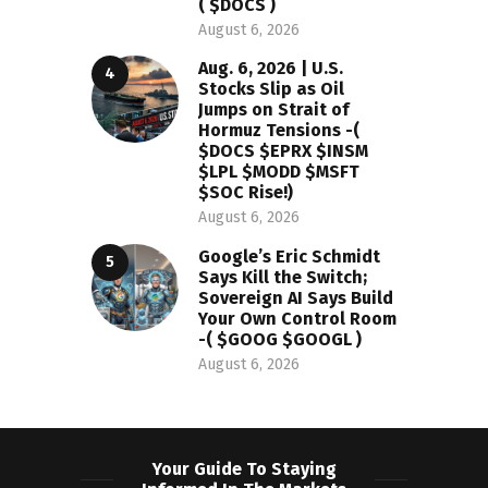
( $DOCS )
August 6, 2026
Aug. 6, 2026 | U.S.
Stocks Slip as Oil
Jumps on Strait of
Hormuz Tensions -(
$DOCS $EPRX $INSM
$LPL $MODD $MSFT
$SOC Rise!)
August 6, 2026
Google’s Eric Schmidt
Says Kill the Switch;
Sovereign AI Says Build
Your Own Control Room
-( $GOOG $GOOGL )
August 6, 2026
Your Guide To Staying