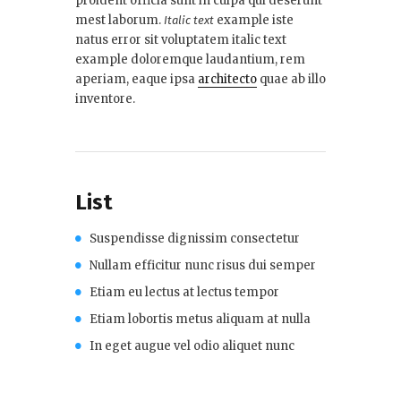
proident officia sunt in culpa qui deserunt
mest laborum.
example iste
Italic text
natus error sit voluptatem italic text
example doloremque laudantium, rem
aperiam, eaque ipsa
architecto
quae ab illo
inventore.
List
Suspendisse dignissim consectetur
Nullam efficitur nunc risus dui semper
Etiam eu lectus at lectus tempor
Etiam lobortis metus aliquam at nulla
In eget augue vel odio aliquet nunc