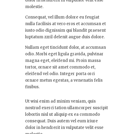
dolor in hendrerit in vulputate velit esse
molestie.
Consequat, vel illum dolore eu feugiat
nulla facilisis at vero eros et accumsan et
iusto odio dignissim qui blandit praesent
luptatum zzril delenit augue duis dolore.
Nullam eget tincidunt dolor, at accumsan
odio. Morbi eget ligula gravida, pulvinar
magna eget, eleifend mi. Proin massa
tortor, ornare sit amet commodo et,
eleifend vel odio. Integer porta orci
ornare metus egestas, a venenatis felis
finibus.
Ut wisi enim ad minim veniam, quis
nostrud exerci tation ullamcorper suscipit
lobortis nisl ut aliquip ex ea commodo
consequat. Duis autem vel eum iriure
dolor in hendrerit in vulputate velit esse