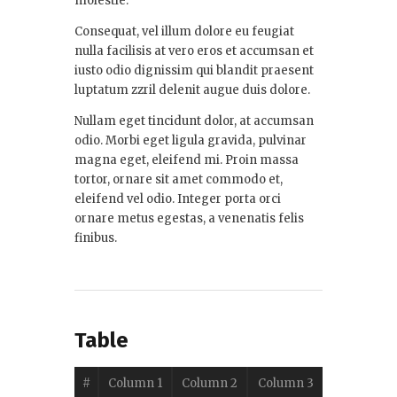
molestie.
Consequat, vel illum dolore eu feugiat
nulla facilisis at vero eros et accumsan et
iusto odio dignissim qui blandit praesent
luptatum zzril delenit augue duis dolore.
Nullam eget tincidunt dolor, at accumsan
odio. Morbi eget ligula gravida, pulvinar
magna eget, eleifend mi. Proin massa
tortor, ornare sit amet commodo et,
eleifend vel odio. Integer porta orci
ornare metus egestas, a venenatis felis
finibus.
Table
#
Column 1
Column 2
Column 3